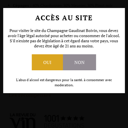
Cépages :
40% Chardonnay, 30% Meunier, 30% Pinot noir
Assemblage :
vins issus des récoltes de l'année en cuve
ACCÈS AU SITE
(65%) et de vins de réserve conservés en cuves, fûts et foudre
(35%)
Pour visiter le site du Champagne Gaudinat Boivin, vous devez
Vieillissement en bouteille :
3 à 4 ans
avoir l'âge légal autorisé pour acheter ou consommer de l'alcool.
S'il n'existe pas de législation à cet égard dans votre pays, vous
Dégorgement :
2 à 6 mois avant commercialisation
devez être âgé de 21 ans au moins.
Dosage :
8 g/L
Accords mets & Champagne :
Apéritif, crustacés, viandes
OUI
NON
blanches et poisson de mer
Contenance proposée :
Bouteille (75 cl), Magnum (150 cl),
Jéroboam (300 cl)
L'abus d'alcool est dangereux pour la santé. à consommer avec
moderation.
Les récompenses